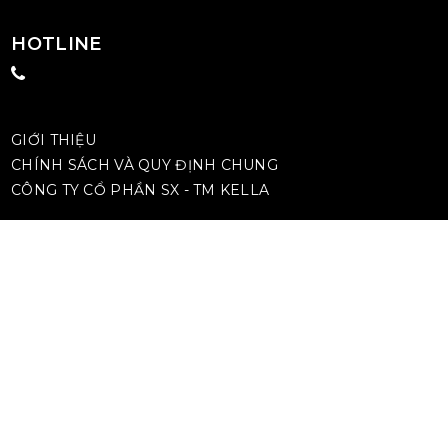
HOTLINE
GIỚI THIỆU
CHÍNH SÁCH VÀ QUY ĐỊNH CHUNG
CÔNG TY CỔ PHẦN SX - TM KELLA
TÌM ĐẠI LÝ GẦN NHẤT
TƯ VẤN KỸ THUẬT