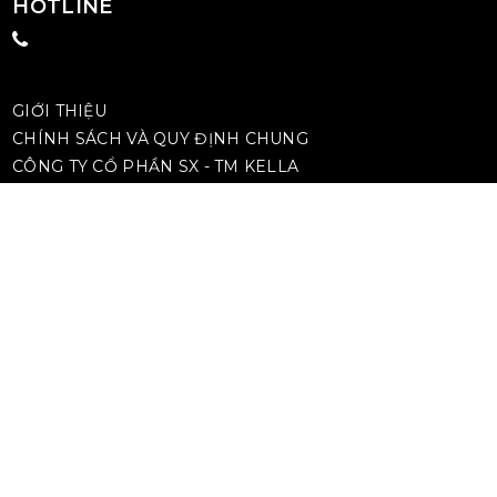
HOTLINE
GIỚI THIỆU
CHÍNH SÁCH VÀ QUY ĐỊNH CHUNG
CÔNG TY CỔ PHẦN SX - TM KELLA
TÌM ĐẠI LÝ GẦN NHẤT
TƯ VẤN KỸ THUẬT
0919 967 322