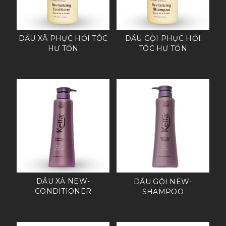
DẦU XÃ PHỤC HỒI TÓC
DẦU GỘI PHỤC HỒI
HƯ TỔN
TÓC HƯ TỔN
DẦU XẢ NEW-
DẦU GỘI NEW-
CONDITIONER
SHAMPOO