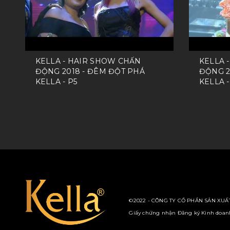
KELLA - HAIR SHOW CHẤN
KELLA 
ĐỘNG 2018 - ĐÊM ĐỘT PHÁ
ĐỘNG 2
KELLA - P5
KELLA -
©2022 - CÔNG TY CỔ PHẦN SẢN XUẤT
Giấy chứng nhận Đăng ký Kinh doanh 