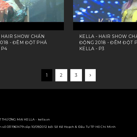
- HAIR SHOW CHẤN
KELLA - HAIR SHOW CH
018 - ĐÊM ĐỘT PHÁ
ĐỘNG 2018 - ĐÊM ĐỘT 
 P4
KELLA - P3
1
2
3
 THƯƠNG MẠI KELLA - kella.vn
số 0311961479 cấp 10/09/2012 bởi Sở Kế Hoạch & Đầu Tư TP Hồ Chí Minh