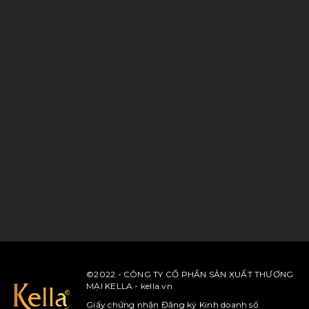
©2022 - CÔNG TY CỔ PHẦN SẢN XUẤT THƯƠNG
MẠI KELLA - kella.vn
Giấy chứng nhận Đăng ký Kinh doanh số