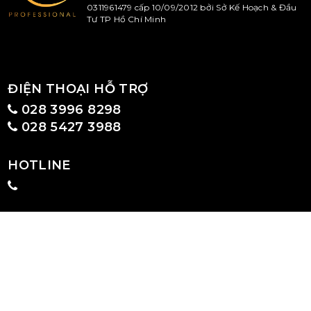
0311961479 cấp 10/09/2012 bởi Sở Kế Hoạch & Đầu
Tư TP Hồ Chí Minh
ĐIỆN THOẠI HỖ TRỢ
028 3996 8298
028 5427 3988
HOTLINE
GIỚI THIỆU
CHÍNH SÁCH VÀ QUY ĐỊNH CHUNG
CÔNG TY CỔ PHẦN SX - TM KELLA