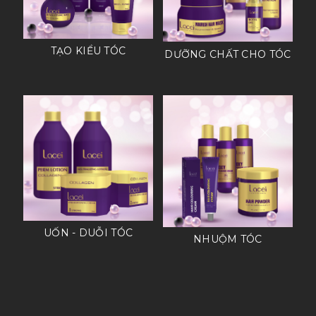
TẠO KIỂU TÓC
DƯỠNG CHẤT CHO TÓC
UỐN - DUỖI TÓC
NHUỘM TÓC