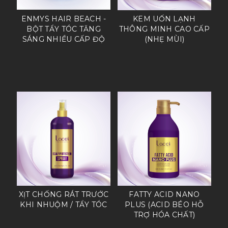
ENMYS HAIR BEACH -
KEM UỐN LẠNH
BỘT TẨY TÓC TĂNG
THÔNG MINH CAO CẤP
SÁNG NHIỀU CẤP ĐỘ
(NHẸ MÙI)
XỊT CHỐNG RÁT TRƯỚC
FATTY ACID NANO
KHI NHUỘM / TẨY TÓC
PLUS (ACID BÉO HỖ
TRỢ HÓA CHẤT)