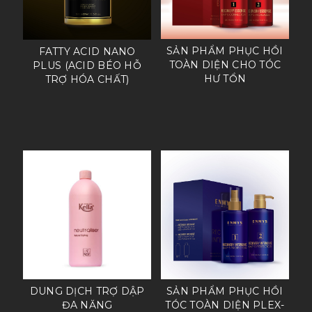
SẢN PHẨM PHỤC HỒI
FATTY ACID NANO
TOÀN DIỆN CHO TÓC
PLUS (ACID BÉO HỖ
HƯ TỔN
TRỢ HÓA CHẤT)
SẢN PHẨM PHỤC HỒI
DUNG DỊCH TRỢ DẬP
TÓC TOÀN DIỆN PLEX-
ĐA NĂNG