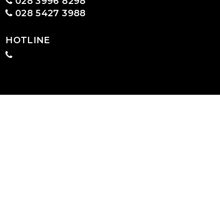
028 3996 8298
028 5427 3988
HOTLINE
GIỚI THIỆU
CHÍNH SÁCH VÀ QUY ĐỊNH CHUNG
CÔNG TY CỔ PHẦN SX - TM KELLA