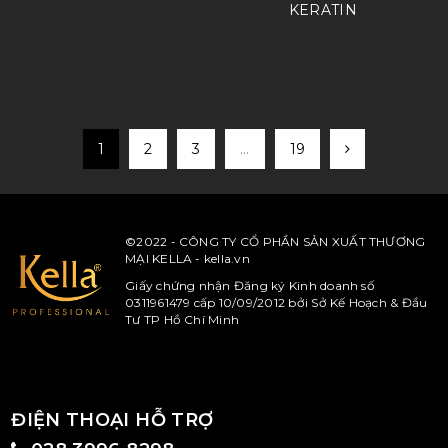
KERATIN
1
2
3
…
19
©2022 - CÔNG TY CỔ PHẦN SẢN XUẤT THƯƠNG
MẠI KELLA - kella.vn
Giấy chứng nhận Đăng ký Kinh doanh số
0311961479 cấp 10/09/2012 bởi Sở Kế Hoạch & Đầu
Tư TP Hồ Chí Minh
ĐIỆN THOẠI HỖ TRỢ