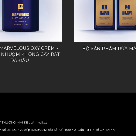
MARVELOUS OXY CREM -
BỘ SẢN PHẨM RỬA MÀ
Ợ NHUỘM KHÔNG GÂY RÁT
DA ĐẦU
 THƯƠNG MẠI KELLA - kella.vn
số 0311961479 cấp 10/09/2012 bởi Sở Kế Hoạch & Đầu Tư TP Hồ Chí Minh