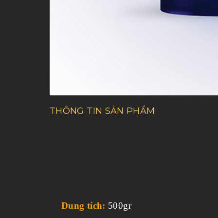
THÔNG TIN SẢN PHẨM
Dung tích:
500gr