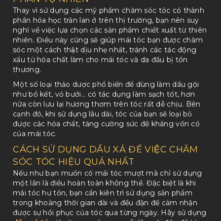
Thay vì sử dụng các mỹ phẩm chăm sóc tóc có thành
phần hóa học tràn lan ở trên thị trường, bạn nên suy
nghĩ về việc lựa chọn các sản phẩm chiết xuất từ thiên
nhiên. Điều này cũng sẽ giúp mái tóc bạn được chăm
sóc một cách thật dịu nhẹ nhất, tránh các tác động
xấu từ hóa chất làm cho mái tóc và da đầu bị tổn
thương.
Một số loại thảo dược phổ biến để dùng làm dầu gội
như bồ kết, vỏ bưởi… có tác dụng làm sạch tốt, hơn
nữa còn lưu lại hương thơm trên tóc rất dễ chịu. Bên
cạnh đó, khi sử dụng lâu dài, tóc của bạn sẽ loại bỏ
được các hóa chất, tăng cường sức đề kháng vốn có
của mái tóc.
CÁCH SỬ DỤNG DẦU XẢ ĐỂ VIỆC CHĂM
SÓC TÓC HIỆU QUẢ NHẤT
Nếu như bạn muốn có mái tóc mượt mà chỉ sử dụng
một lần là điều hoàn toàn không thể. Đặc biệt là khi
mái tóc hư tổn, bạn cần kiên trì sử dụng sản phẩm
trong khoảng thời gian dài và đều đặn để cảm nhận
được sự hồi phục của tóc qua từng ngày. Hãy sử dụng