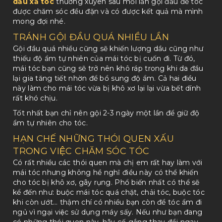
dầu xả tóc
thường xuyên sau mỗi lần gội đầu để tóc
được chăm sóc đều đặn và có được kết quả mà mình
mong đợi nhé.
TRÁNH GỘI ĐẦU QUÁ NHIỀU LẦN
Gội đầu quá nhiều cũng sẽ khiến lượng dầu cũng như
thiếu độ ẩm tự nhiên của mái tóc bị cuốn đi. Từ đó,
mái tóc bạn cũng sẽ trở nên khô ráp trong khi da đầu
lại gia tăng tiết nhờn để bổ sung độ ẩm. Cả hai điều
này làm cho mái tóc vừa bị khô xơ lại lại vừa bết dính
rất khó chịu.
Tốt nhất bạn chỉ nên gội 2-3 ngày một lần để giữ độ
ẩm tự nhiên cho tóc.
HẠN CHẾ NHỮNG THÓI QUEN XẤU
TRONG VIỆC CHĂM SÓC TÓC
Có rất nhiều các thói quen mà chị em rất hay làm với
mái tóc nhưng không hề nghĩ điều này có thể khiến
cho tóc bị khô xơ, gãy rụng. Phổ biến nhất có thể sẽ
kể đến như: buộc mái tóc quá chặt, chải tóc, buộc tóc
khi còn ướt… thậm chí có nhiều bạn còn để tóc ẩm đi
ngủ vì ngại việc sử dụng máy sấy. Nếu như bạn đang