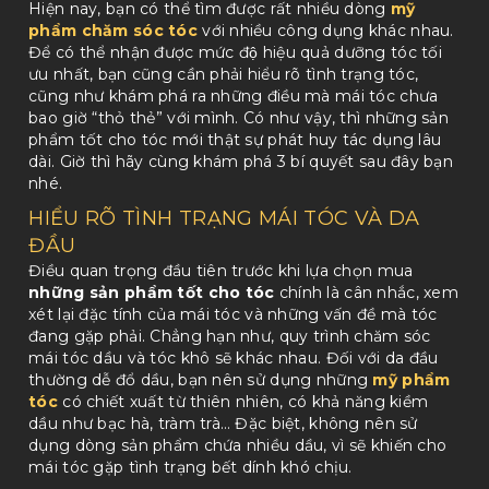
Hiện nay, bạn có thể tìm được rất nhiều dòng
mỹ
phẩm chăm sóc tóc
với nhiều công dụng khác nhau.
Để có thể nhận được mức độ hiệu quả dưỡng tóc tối
ưu nhất, bạn cũng cần phải hiểu rõ tình trạng tóc,
cũng như khám phá ra những điều mà mái tóc chưa
bao giờ “thỏ thẻ” với mình. Có như vậy, thì những sản
phẩm tốt cho tóc mới thật sự phát huy tác dụng lâu
dài. Giờ thì hãy cùng khám phá 3 bí quyết sau đây bạn
nhé.
HIỂU RÕ TÌNH TRẠNG MÁI TÓC VÀ DA
ĐẦU
Điều quan trọng đầu tiên trước khi lựa chọn mua
những sản phẩm tốt cho tóc
chính là cân nhắc, xem
xét lại đặc tính của mái tóc và những vấn đề mà tóc
đang gặp phải. Chẳng hạn như, quy trình chăm sóc
mái tóc dầu và tóc khô sẽ khác nhau. Đối với da đầu
thường dễ đổ dầu, bạn nên sử dụng những
mỹ phẩm
tóc
có chiết xuất từ thiên nhiên, có khả năng kiềm
dầu như bạc hà, tràm trà… Đặc biệt, không nên sử
dụng dòng sản phẩm chứa nhiều dầu, vì sẽ khiến cho
mái tóc gặp tình trạng bết dính khó chịu.