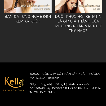
N
BẠN ĐÃ TỪNG NGHE ĐẾN
DUỖI PHỤC HỒI KERATIN
G
KEM XẢ KHÔ?
LÀ GÌ? GIÁ THÀNH CỦA
PHƯƠNG PHÁP NÀY NHƯ
THẾ NÀO?
©2022 - CÔNG TY CỔ PHẦN SẢN XUẤT THƯƠNG
MẠI KELLA - kella.vn
Giấy chứng nhận Đăng ký Kinh doanh số
0311961479 cấp 10/09/2012 bởi Sở Kế Hoạch & Đầu
Tư TP Hồ Chí Minh