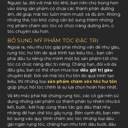
Ngược lại, đối với mái tóc khô, bạn nên chú trọng hơn
vào dòng sản phẩm có chứa các thành phần dưỡng
ẩm, để giúp mái tóc luôn mềm mượt và đủ ẩm. Không
những thế, tóc khô cũng cần bổ sung thêm những
mỹ phẩm chăm sóc tóc có chức năng dưỡng ẩm, ủ
tóc chuyên sâu hơn.
BỔ SUNG MỸ PHẨM TÓC ĐẶC TRỊ
Ngoài ra, nếu như tóc gặp phải những vấn đề như gàu,
rụng tóc, hư tổn do quá trình tạo kiểu tóc… bạn cần
phải đầu tư riêng cho mình một bộ sản phẩm tốt cho
tóc có chức năng đặc trị riêng. Chẳng hạn, đối với da
đầu gàu, bạn có thể chọn mua loại
dầu gội trị gàu
chuyên biệt. Đối với mái tóc hư tổn do quá trình tạo
kiểu, thì những loại
sản phẩm chăm sóc tóc hư tổn
giúp phục hồi tóc chính là sự lựa chọn hoàn hảo nhất.
Và khi mắc phải hội chứng rụng tóc, các cô gái nên sử
dụng những sản phẩm có thành phần tự nhiên như bồ
kết, bưởi… kết hợp cùng thao tác gội đầu thật nhẹ
nhàng để hạn chế tóc gãy rụng. Bên cạnh đó, bạn nên
bổ sung vào quy trình chăm sóc tóc những loại dầu
gội ngăn rụng tóc, chẳng hạn như tinh dầu bưởi, dầu