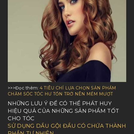
>>>Đọc thêm:
4 TIÊU CHÍ LỰA CHỌN SẢN PHẨM
CHĂM SÓC TÓC HƯ TỔN TRỞ NÊN MỀM MƯỢT
NHỮNG LƯU Ý ĐỂ CÓ THỂ PHÁT HUY
HIỆU QUẢ CỦA NHỮNG SẢN PHẨM TỐT
CHO TÓC
SỬ DỤNG DẦU GỘI ĐẦU CÓ CHỨA THÀNH
PHẦN TỰ NHIÊN