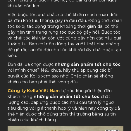
có những thói quen này, hãy cố gắng thay đổi ngay
khi vẫn còn kịp.
Việc buộc tóc quá chắc có thể khiến mạch máu dưới
da đầu khó lưu thông, gây ra đau đầu. Đồng thời, chân
tóc sẽ bị tác động trong khoảng thời gian dài có thể
gây nên tình trạng rụng tóc cục bộ gây hói. Buộc tóc
và chải tóc khi vẫn còn ướt cũng gây nên các hậu quả
tương tự. Bạn chỉ nên dùng tay vuốt thật nhẹ nhàng
để gỡ rối, sau đó đợi cho tóc khô rồi hãy chải hoặc tạo
kiểu.
Bạn đã lựa chọn được
những sản phẩm tốt cho tóc
với mình chưa? Nếu chưa, hãy thử áp dụng các bí
quyết của Kella xem sao nhé! Chắc chắn sẽ không
khiến cho bạn phải thất vọng đâu.
Công ty Kella Việt Nam
tự hào khi giới thiệu đến
khách hàng
những sản phẩm tốt cho tóc
chất
lượng cao, đáp ứng được các nhu cầu
tâm lý người
tiêu dùng với giá thành hợp lý và hiện nay công ty đã
thể hiện được chỗ đứng trên thị trường bằng sự tín
nhiệm của khách hàng.