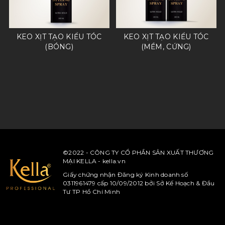
N
KEO XỊT TẠO KIỂU TÓC
KEO XỊT TẠO KIỂU TÓC
(BÓNG)
(MỀM, CỨNG)
©2022 - CÔNG TY CỔ PHẦN SẢN XUẤT THƯƠNG
MẠI KELLA - kella.vn
Giấy chứng nhận Đăng ký Kinh doanh số
0311961479 cấp 10/09/2012 bởi Sở Kế Hoạch & Đầu
Tư TP Hồ Chí Minh