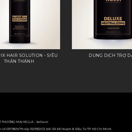
IX HAIR SOLUTION - SIÊU
DUNG DỊCH TRỢ D
THẦN THÁNH
 THƯƠNG MẠI KELLA - kella.vn
số 0311961479 cấp 10/09/2012 bởi Sở Kế Hoạch & Đầu Tư TP Hồ Chí Minh