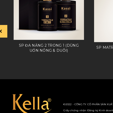
SP ĐA NĂNG 2 TRONG 1 (DÙNG
SP MATR
UỐN NÓNG & DUỖI)
©2022 - CÔNG TY CỔ PHẦN SẢN XUẤT
Giấy chứng nhận Đăng ký Kinh doanh 