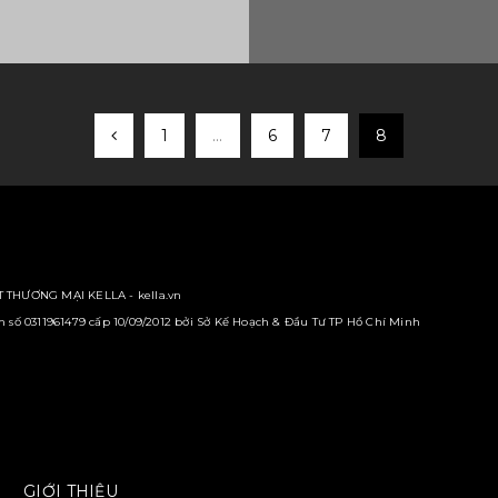
1
…
6
7
8
 THƯƠNG MẠI KELLA - kella.vn
số 0311961479 cấp 10/09/2012 bởi Sở Kế Hoạch & Đầu Tư TP Hồ Chí Minh
GIỚI THIỆU