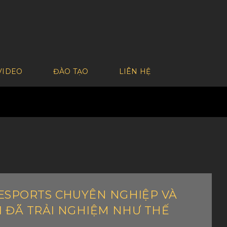
VIDEO
ĐÀO TẠO
LIÊN HỆ
 ESPORTS CHUYÊN NGHIỆP VÀ
ÔI ĐÃ TRẢI NGHIỆM NHƯ THẾ