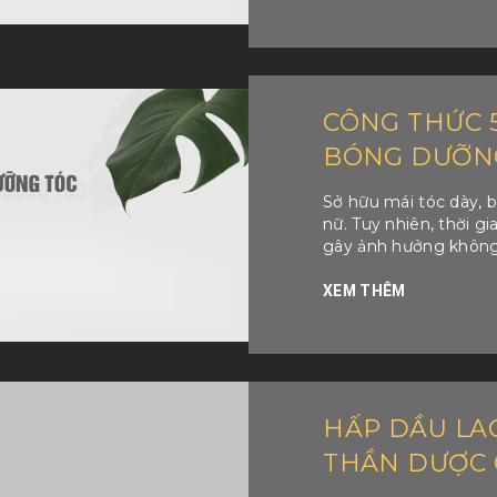
CÔNG THỨC 
BÓNG DƯỠNG
Sở hữu mái tóc dày, 
nữ. Tuy nhiên, thời g
gây ảnh hưởng không
XEM THÊM
HẤP DẦU LAC
THẦN DƯỢC 