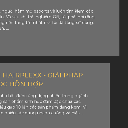
t người hâm mộ esports và luôn tìm kiếm các
n. Và sau khi trải nghiệm O8, tôi phải nói rằng
ng nền tảng tốt nhất mà tôi đã từng sử dụng.
, ...
 HAIRPLEXX - GIẢI PHÁP
ÓC HỖN HỢP
inh chất được ứng dụng nhiều trong ngành
g sản phẩm sinh học đậm đặc chứa các
hiều gấp 10 lần các sản phẩm dạng kem. Vì
o nhiều tác dụng nhanh chóng và hiệu ...