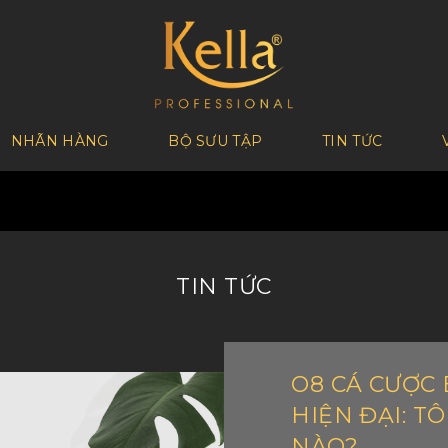
NHÃN HÀNG
BỘ SƯU TẬP
TIN TỨC
TIN TỨC
O8 CÁ CƯỢC
HIỆN ĐẠI: T
NÀO?