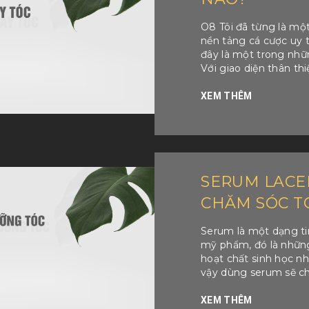
O8 Tôi đã từng là mộ
nền tảng cá cược uy tí
đây là một trong nhữ
Với giao diện thân thiện
XEM THÊM
SERUM LACEI
CHĂM SÓC T
Serum là một dạng t
mỹ phẩm, đó là nhữn
hoạt chất sinh học n
vậy dùng serum sẽ ch
XEM THÊM