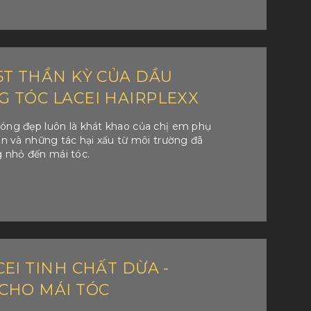
5T THẦN KỲ CỦA DẦU
 TÓC LACEI HAIRPLEXX
bóng đẹp luôn là khát khao của chị em phụ
ian và những tác hại xấu từ môi trường đã
 nhỏ đến mái tóc.
EI TINH CHẤT DỪA -
CHO MÁI TÓC