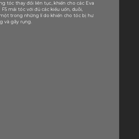
ng tóc thay đổi liên tục, khiến cho các Eva
F5 mái tóc với đủ các kiểu uốn, duỗi,
một trong những lí do khiến cho tóc bị hư
g và gãy rụng.