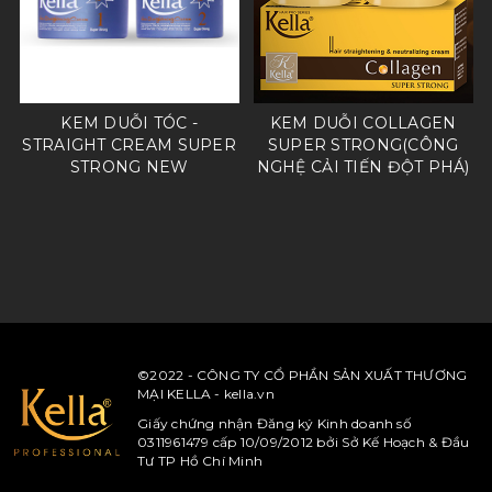
KEM DUỖI TÓC -
KEM DUỖI COLLAGEN
STRAIGHT CREAM SUPER
SUPER STRONG(CÔNG
)
STRONG NEW
NGHỆ CẢI TIẾN ĐỘT PHÁ)
©2022 - CÔNG TY CỔ PHẦN SẢN XUẤT THƯƠNG
MẠI KELLA - kella.vn
Giấy chứng nhận Đăng ký Kinh doanh số
0311961479 cấp 10/09/2012 bởi Sở Kế Hoạch & Đầu
Tư TP Hồ Chí Minh