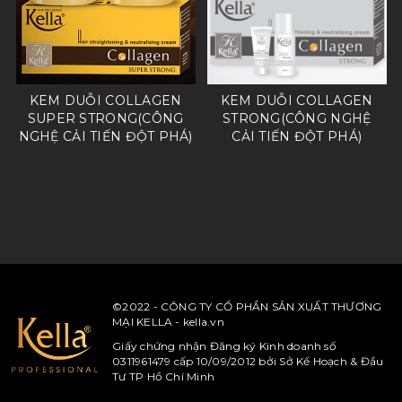
KEM DUỖI COLLAGEN
KEM DUỖI COLLAGEN
SUPER STRONG(CÔNG
STRONG(CÔNG NGHỆ
NGHỆ CẢI TIẾN ĐỘT PHÁ)
CẢI TIẾN ĐỘT PHÁ)
©2022 - CÔNG TY CỔ PHẦN SẢN XUẤT THƯƠNG
MẠI KELLA - kella.vn
Giấy chứng nhận Đăng ký Kinh doanh số
0311961479 cấp 10/09/2012 bởi Sở Kế Hoạch & Đầu
Tư TP Hồ Chí Minh