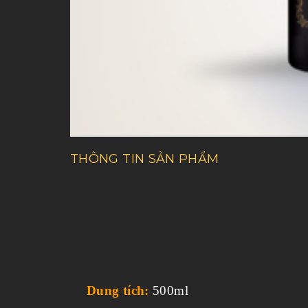
THÔNG TIN SẢN PHẨM
Dung tích:
500ml