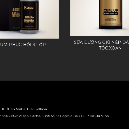
SỮA DƯỠNG GIỮ NẾP D
UM PHỤC HỒI 3 LỚP
TÓC XOĂN
 THƯƠNG MẠI KELLA - kella.vn
số 0311961479 cấp 10/09/2012 bởi Sở Kế Hoạch & Đầu Tư TP Hồ Chí Minh