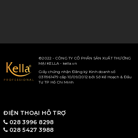
©2022 - CÔNG TY CỔ PHẦN SẢN XUẤT THƯƠNG
MẠI KELLA - kella.vn
Giấy chứng nhận Đăng ký Kinh doanh số
0311961479 cấp 10/09/2012 bởi Sở Kế Hoạch & Đầu
Tư TP Hồ Chí Minh
ĐIỆN THOẠI HỖ TRỢ
028 3996 8298
028 5427 3988