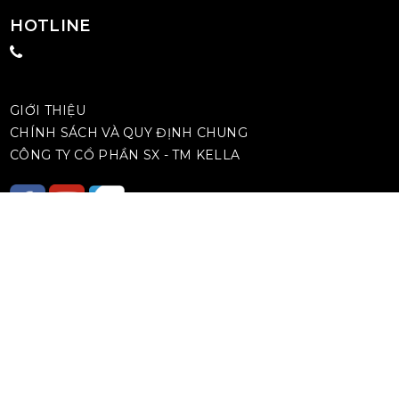
HOTLINE
GIỚI THIỆU
CHÍNH SÁCH VÀ QUY ĐỊNH CHUNG
CÔNG TY CỔ PHẦN SX - TM KELLA
TÌM ĐẠI LÝ GẦN NHẤT
TƯ VẤN KỸ THUẬT