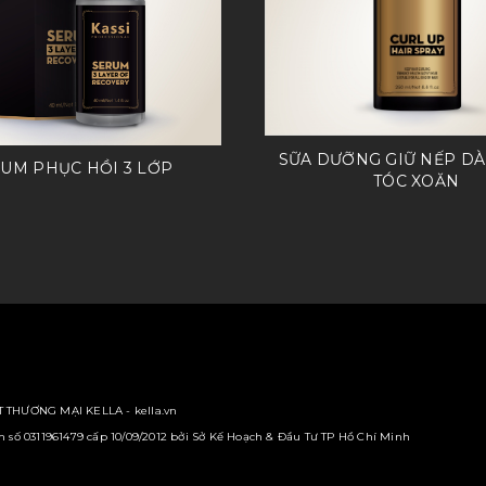
SỮA DƯỠNG GIỮ NẾP D
UM PHỤC HỒI 3 LỚP
TÓC XOĂN
 THƯƠNG MẠI KELLA - kella.vn
số 0311961479 cấp 10/09/2012 bởi Sở Kế Hoạch & Đầu Tư TP Hồ Chí Minh