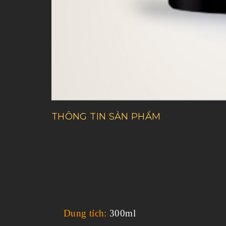
THÔNG TIN SẢN PHẨM
Dung tích:
300ml