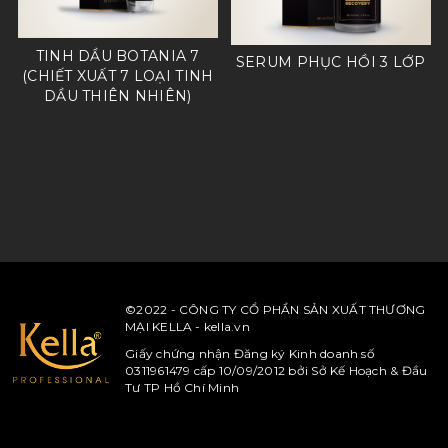
TINH DẦU BOTANIA 7
SERUM PHỤC HỒI 3 LỚP
(CHIẾT XUẤT 7 LOẠI TINH
DẦU THIÊN NHIÊN)
©2022 - CÔNG TY CỔ PHẦN SẢN XUẤT THƯƠNG
MẠI KELLA - kella.vn
Giấy chứng nhận Đăng ký Kinh doanh số
0311961479 cấp 10/09/2012 bởi Sở Kế Hoạch & Đầu
Tư TP Hồ Chí Minh