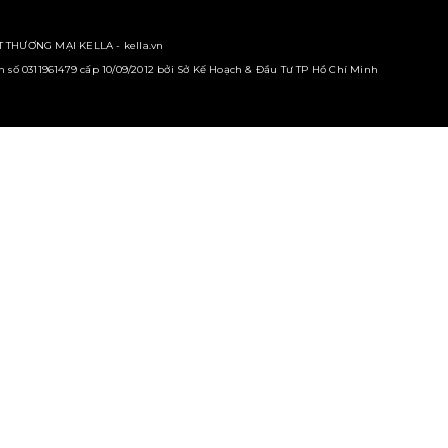
 THƯƠNG MẠI KELLA - kella.vn
số 0311961479 cấp 10/09/2012 bởi Sở Kế Hoạch & Đầu Tư TP Hồ Chí Minh
GIỚI THIỆU
CHÍNH SÁCH VÀ QUY ĐỊNH CHUNG
CÔNG TY CỔ PHẦN SX - TM KELLA