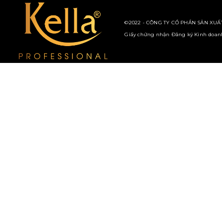
©2022 - CÔNG TY CỔ PHẦN SẢN XUẤT
Giấy chứng nhận Đăng ký Kinh doanh 
ĐIỆN THOẠI HỖ TRỢ
028 3996 8298
028 5427 3988
HOTLINE